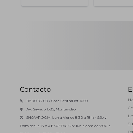
Contacto
E
No
0800 83 08 / Casa Central int 1050
Co
Av. Sayago 1385, Montevideo
Lo
SHOWROOM: Lun a Vier de 8:30 a 18 h - Sáb y
Sú
Dom de 9 a 18 h // EXPEDICIÓN: lun a dom de 9:00 a
Té