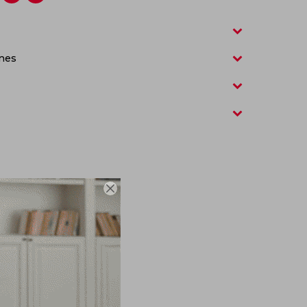
nes
