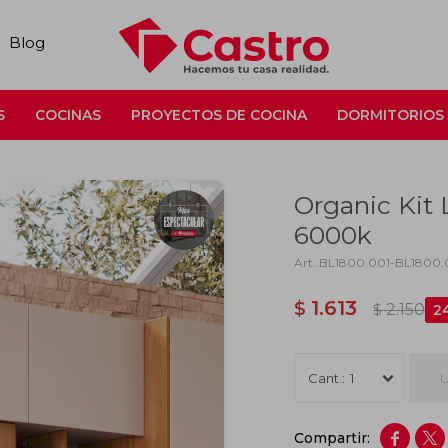
Blog
S
COCINAS
PROYECTOS DE COCINA
DORMITORIOS
Organic Kit
6000k
BL1800.001-BL1800.
1.613
$
2.150
$
2
U
1

