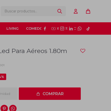
LIVING
COMEDOR
CONSTRUCCIÓN






 Led Para Aéreos 1.80m
001
4
nidad
COMPRAR

