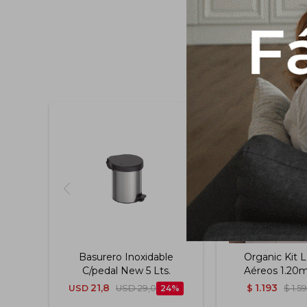
Basurero Inoxidable
Organic Kit 
C/pedal New 5 Lts.
Aéreos 1.20
21,8
1.193
USD
USD
29,0
24
$
$
1.5