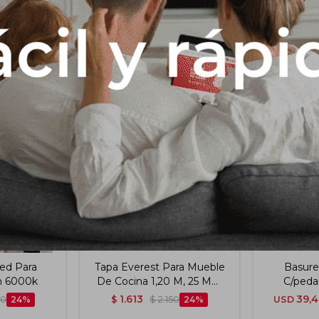
Productos que te pueden interesar
Led Para
Tapa Everest Para Mueble
Basure
m 6000k
De Cocina 1,20 M, 25 Mm
C/peda
Color: Carvalho
1.613
39,4
90
24
$
$
2.150
24
USD