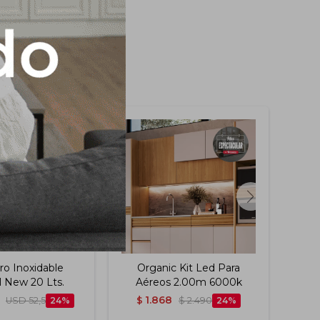
ro Inoxidable
Organic Kit Led Para
O
l New 20 Lts.
Aéreos 2.00m 6000k
A
1.868
USD
52,5
24
$
$
2.490
24
$