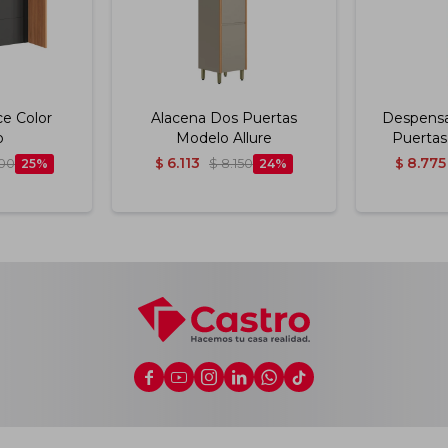
ce Color
Alacena Dos Puertas
Despensa
o
Modelo Allure
Puertas
Carv
6.113
8.775
200
25
$
$
8.150
24
$





