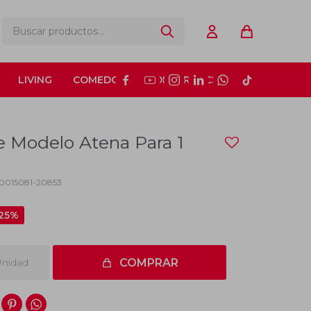
LIVING
COMEDOR
CONSTRUCCIÓN






e Modelo Atena Para 1
10015081-20853
25
nidad
COMPRAR

