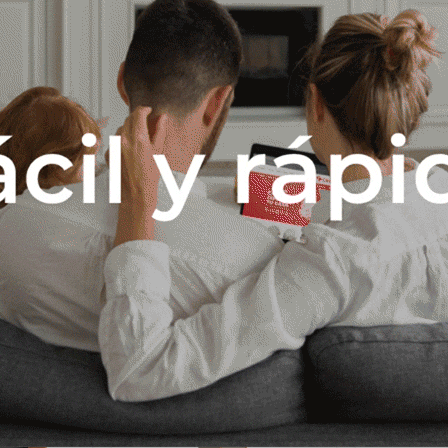
Descripción
RTIGUACIÓN - PATAS CON REGULAJEN DE ALTURA - CAJONES CON
ACIO PARA MICROONDAS - SALIDA DE AIRE CALIENTE AL FONDO - M
COS LATERALES CON DETALLE ONDULADO - MATERIAL 100% MDF
Productos que te pueden interesar