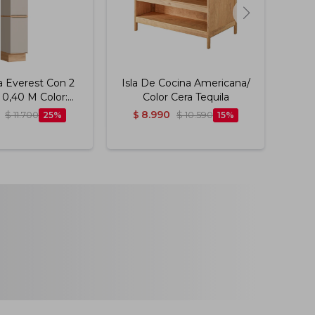
 Everest Con 2
Isla De Cocina Americana/
Coc
 0,40 M Color:
Color Cera Tequila
Alta
alho/panna
8.990
$
11.700
25
$
$
10.590
15
$