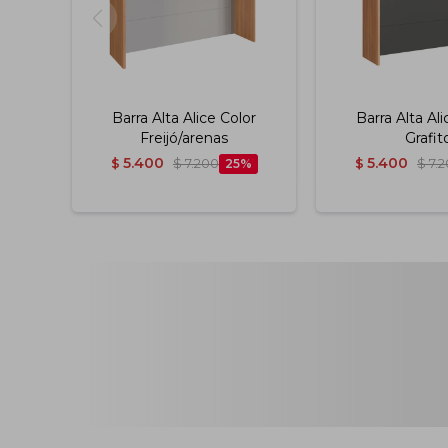
Barra Alta Alice Color
Barra Alta Ali
Freijó/arenas
Grafit
5.400
5.400
$
$
7.200
25
$
$
7.