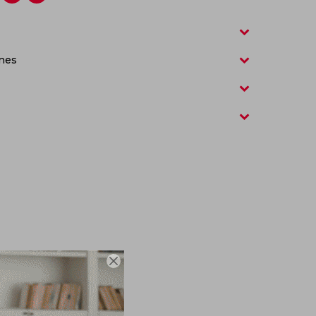
nes
