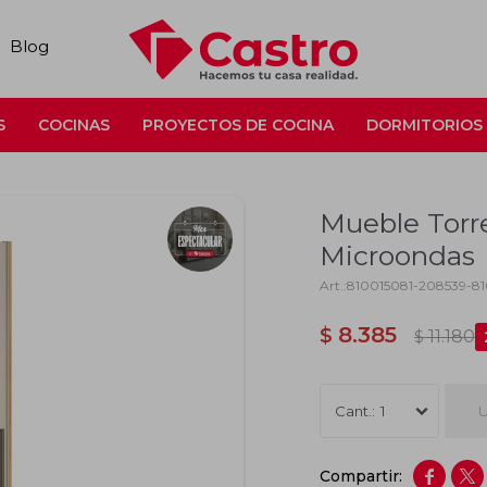
Blog
S
COCINAS
PROYECTOS DE COCINA
DORMITORIOS
Mueble Torr
Microondas
810015081-208539-8
8.385
$
11.180
$
U
1

