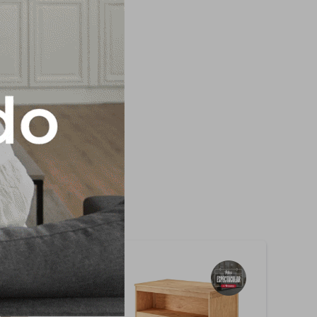
 XORREDERA
ANIJA DORADA -