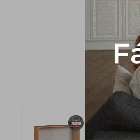
BISAGRAS CON AMO
TELESCOPICA - ESP
ALTO - 230 CM MAR