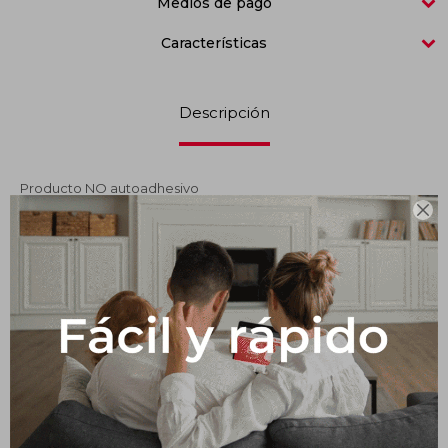
Medios de pago
Impermeabilizantes
Características
Techos
Maderas
Descripción
Producto NO autoadhesivo

Productos que te pueden interesar