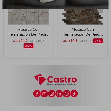
Mosaico Con
Mosaico Con
Terminación De Piedra
Terminación De Piedra
300x300x8 Mm
297x274x8 Mm
14,2
14,6
USD
USD
18,9
USD
USD
19,5
25
24





