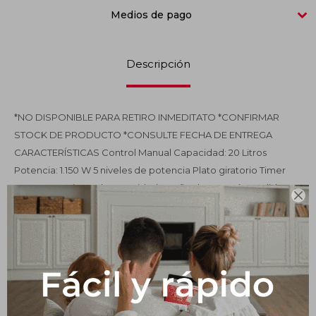
Medios de pago
Impermeabilizantes
Techos
Descripción
Maderas
*NO DISPONIBLE PARA RETIRO INMEDITATO *CONFIRMAR
STOCK DE PRODUCTO *CONSULTE FECHA DE ENTREGA
CARACTERÍSTICAS Control Manual Capacidad: 20 Litros
Potencia: 1.150 W 5 niveles de potencia Plato giratorio Timer
Puerta con cierre de seguridad un año de garantía Medida: An:

451 x Prof: 342 x Alt: 256,5
Productos que te pueden interesar