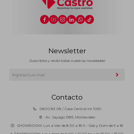






Newsletter
¡Suscribite y recibí todas nuestras novedades!
Contacto
0800 83 08 / Casa Central int 1050
Av. Sayago 1385, Montevideo
SHOWROOM: Lun a Vier de 8:30 a 18 h - Sáb y Dom de 9 a 18
h // EXPEDICIÓN: lun a dom de 9:00 a 12:00 hs y de 13:00 a 17:00