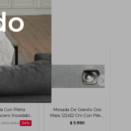
a Con Pileta
Mesada De Granito Gris
Me
cero Inoxidable
Mara 122x52 Cm Con Pileta
Mara
Tramontina
Derecha Y Hueco Para
Der
5.990
USD
149,0
24
$
Grifería