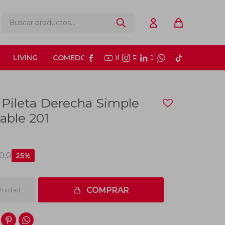
LIVING
COMEDOR
CONSTRUCCIÓN






Pileta Derecha Simple
able 201
10,0
25
nidad
COMPRAR

