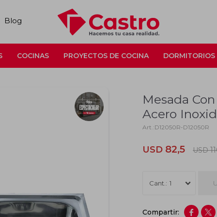
Blog
S
COCINAS
PROYECTOS DE COCINA
DORMITORIOS
Mesada Con 
Acero Inoxid
D12050R-D12050R
82,5
USD
1
USD
U
1

