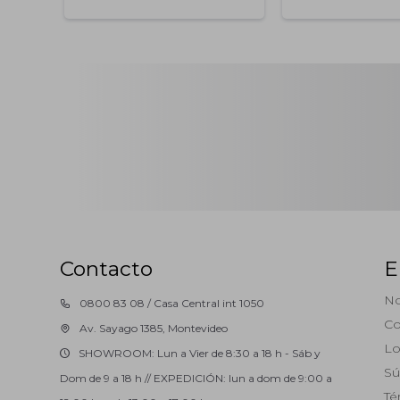
Contacto
E
No
0800 83 08 / Casa Central int 1050
Co
Av. Sayago 1385, Montevideo
Lo
SHOWROOM: Lun a Vier de 8:30 a 18 h - Sáb y
Sú
Dom de 9 a 18 h // EXPEDICIÓN: lun a dom de 9:00 a
Té