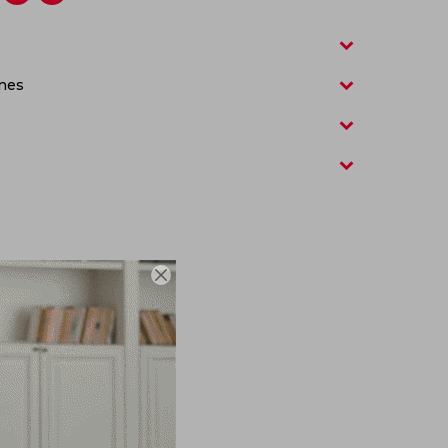
nes
