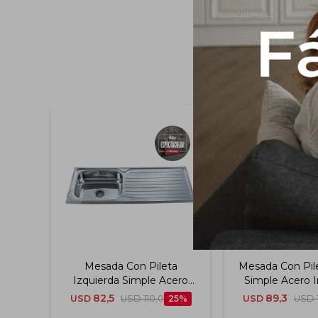
Mesada Con Pileta
Mesada Con Pile
Izquierda Simple Acero
Simple Acero I
Inoxidable 201
201 120x55 Cm 
82,5
89,3
USD
USD
110,0
25
USD
USD