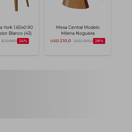
 York 1.60x0.90
Mesa Central Modelo
Me
Color Blanco (43)
Milena Nogueira
Ligh
210,0
$
10.990
24
USD
USD
295,0
28
$