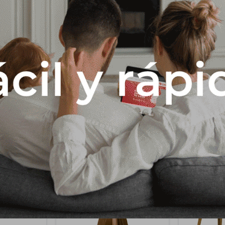
Descripción
en MDF Tablero de MDF de 15 mm con cristal de 4 mm Acabado con pi
ados y redondeados del tablero Base de MDF de 25 mm
Productos que te pueden interesar