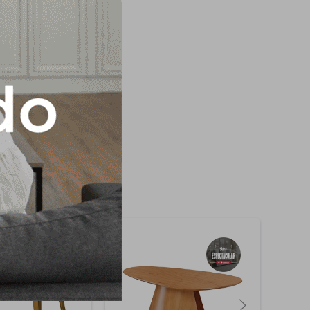
ntura UV y PU en los