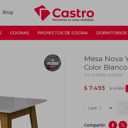
Blog
S
COCINAS
PROYECTOS DE COCINA
DORMITORIOS
Mesa Nova Yo
Color Blanco
200313B-200313B
7.493
$
9.990
$
U
1

