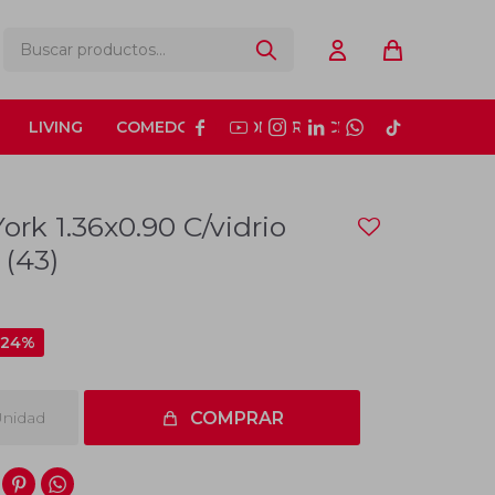
LIVING
COMEDOR
CONSTRUCCIÓN






rk 1.36x0.90 C/vidrio
 (43)
24
nidad
COMPRAR

