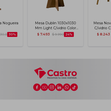
ta Nogueira
Mesa Dublin 1030x1030
Mesa Nova
Mm Light C/vidrio Color
C/vidrio 
Preto (46)
7.493
8.243
130,0
30
$
$
9.990
24
$





