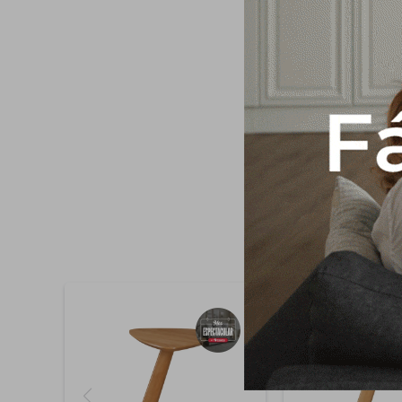
Producto fabricado 
cantos Cantos bisel