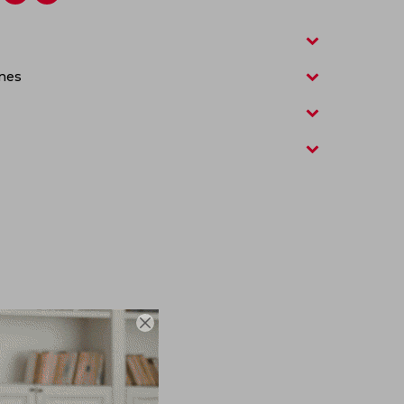
nes
