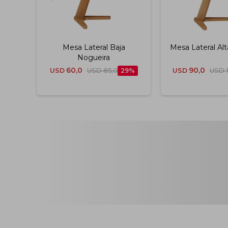
Mesa Lateral Baja
Mesa Lateral Al
Nogueira
60,0
90,0
USD
USD
85,0
29
USD
USD