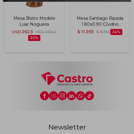
Mesa Bistro Modelo
Mesa Santiago Ripada
Luar Nogueira
1.80x0.90 C/vidrio
Color Preto (46)
262,5
11.393
USD
USD
380,0
$
$
15.190
24
30






Newsletter