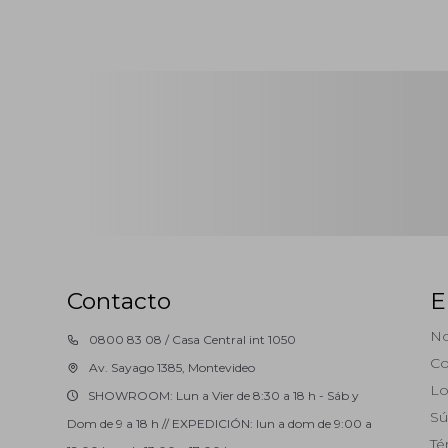
Contacto
E
No
0800 83 08 / Casa Central int 1050
Co
Av. Sayago 1385, Montevideo
Lo
SHOWROOM: Lun a Vier de 8:30 a 18 h - Sáb y
Sú
Dom de 9 a 18 h // EXPEDICIÓN: lun a dom de 9:00 a
Té