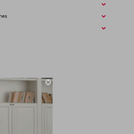
nes
