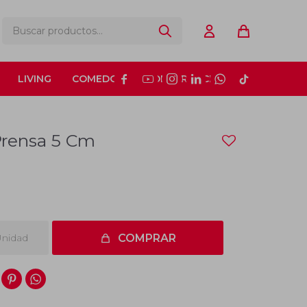
LIVING
COMEDOR
CONSTRUCCIÓN






Prensa 5 Cm
nidad
COMPRAR

