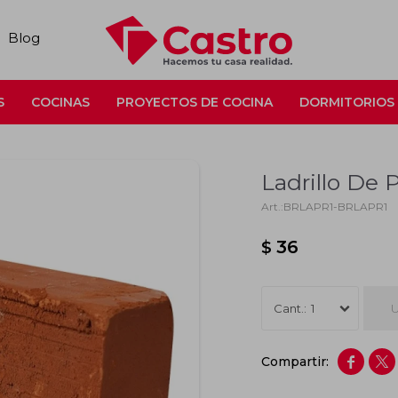
Blog
S
COCINAS
PROYECTOS DE COCINA
DORMITORIOS
Ladrillo De 
BRLAPR1-BRLAPR1
36
$
U
1

