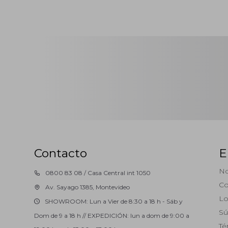
Contacto
E
No
0800 83 08 / Casa Central int 1050
Co
Av. Sayago 1385, Montevideo
Lo
SHOWROOM: Lun a Vier de 8:30 a 18 h - Sáb y
Sú
Dom de 9 a 18 h // EXPEDICIÓN: lun a dom de 9:00 a
Té