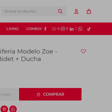
LIVING
COMEDOR
CONSTRUCCIÓN






feria Modelo Zoe -
Bidet + Ducha
nidad
COMPRAR

