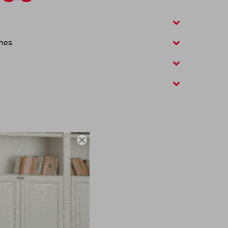
nes
