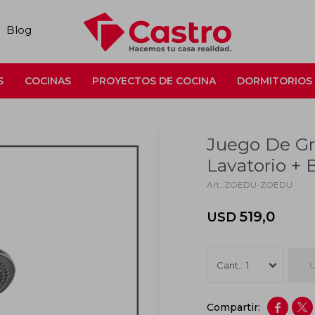
Blog
S
COCINAS
PROYECTOS DE COCINA
DORMITORIOS
Juego De Gri
Lavatorio + 
ZOEDU-ZOEDU
519,0
USD
U
1

