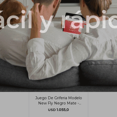
Productos que te pueden interesar
Juego De Griferia Modelo
New Fly Negro Mate -
Lavatorio + Bidet + Ducha
1.055,0
USD