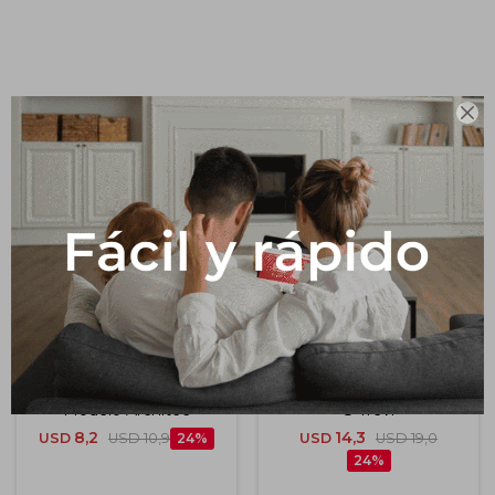
Impermeabilizantes
Techos
Productos que te pueden interesar
Maderas

Jabonera Para Anclar
Zz Jabonera Ref.2400-
Modelo Architec
8 Trevi
8,2
14,3
USD
USD
10,9
24
USD
USD
19,0
24