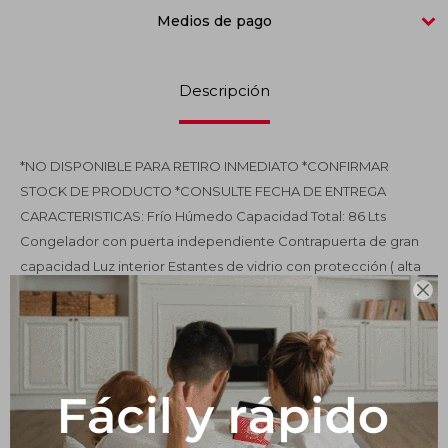
Medios de pago
Impermeabilizantes
Techos
Descripción
Maderas
*NO DISPONIBLE PARA RETIRO INMEDIATO *CONFIRMAR
STOCK DE PRODUCTO *CONSULTE FECHA DE ENTREGA
CARACTERISTICAS: Frío Húmedo Capacidad Total: 86 Lts
Congelador con puerta independiente Contrapuerta de gran
capacidad Luz interior Estantes de vidrio con protección ( alta
resistencia) Accesorios de acrílico (alta resistencia) Medida:Al.:

85,2 cm Pr.: 45,6 cm An.: 45,3 cm Eficiencia energética: A
Productos que te pueden interesar