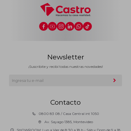






Newsletter
¡Suscribite y recibí todas nuestras novedades!
Contacto
0800 83 08 / Casa Central int 1050
Av. Sayago 1385, Montevideo
SHOWROOM: Lun a Vier de 8:30 a 18 h - Sáb y Dom de 9 a 18