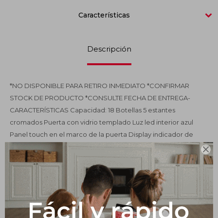
Características
Impermeabilizantes
Techos
Descripción
Maderas
*NO DISPONIBLE PARA RETIRO INMEDIATO *CONFIRMAR
STOCK DE PRODUCTO *CONSULTE FECHA DE ENTREGA-
CARACTERÍSTICAS Capacidad: 18 Botellas 5 estantes
cromados Puerta con vidrio templado Luz led interior azul
Panel touch en el marco de la puerta Display indicador de
temperatura Rango de temperatura: 10°C – 18°C Sistema de

enfriamiento termoeléctrico Pies ajustables Color negro Un
año de garantía Medidas: An.: 34 cm Pr.: 51 cm Al.: 64,2 cm