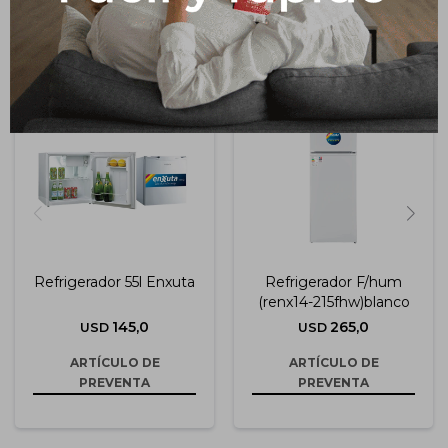
Productos que te pueden interesar
Refrigerador 55l Enxuta
Refrigerador F/hum
(renx14-215fhw)blanco
145,0
265,0
USD
USD
ARTÍCULO DE
ARTÍCULO DE
PREVENTA
PREVENTA