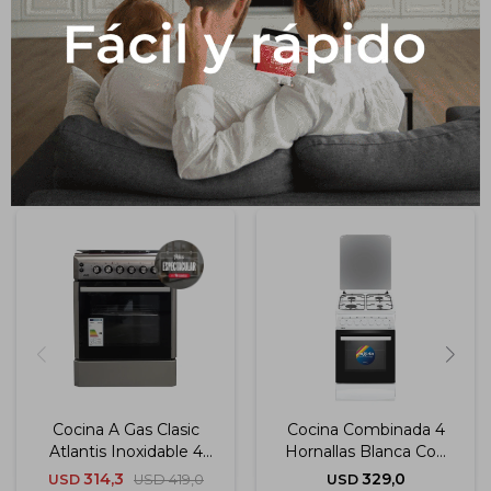
50 cm
Productos que te pueden interesar
Cocina A Gas Clasic
Cocina Combinada 4
Atlantis Inoxidable 4
Hornallas Blanca Con
Hornallas Jlc
Termocupla 50x60 Cm
314,3
329,0
USD
USD
419,0
USD