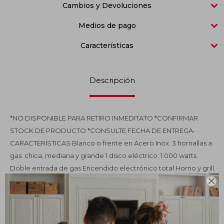
Cambios y Devoluciones
Impermeabilizantes
Medios de pago
Techos
Características
Maderas
Descripción
*NO DISPONIBLE PARA RETIRO INMEDITATO *CONFIRMAR
STOCK DE PRODUCTO *CONSULTE FECHA DE ENTREGA-
CARACTERÍSTICAS Blanco o frente en Acero Inox. 3 hornallas a
gas: chica, mediana y grande 1 disco eléctrico: 1.000 watts
Doble entrada de gas Encendido electrónico total Horno y grill
eléctrico. Termostato Bandeja para hornear y rejilla para horno

Tapa de vidrio removible de fácil limpieza Doble vidrio
templado en puerta del horno removible Luz en el horno.
Timer mecánico Pies ajustables Medidas: Alt: 85 x Prof: 60 x An: