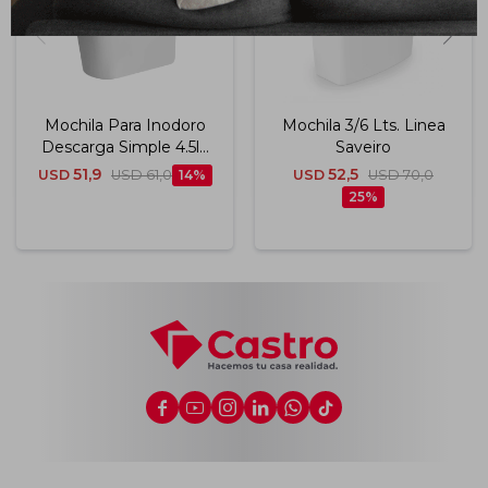
Mochila Para Inodoro
Mochila 3/6 Lts. Linea
Descarga Simple 4.5lt.
Saveiro
Modelo Andina Color
51,9
52,5
USD
USD
61,0
14
USD
USD
70,0
Blanco
25





