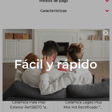
Medios de pago
Impermeabilizantes
Características
Techos
Maderas

Productos que te pueden interesar
Ceramica Para Piso
Cerámica Lages Plus
Exterior Ref.56570 "a"
Mre Hd Rectificado "a"