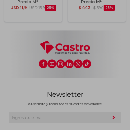
56x56 Cm
59.8x59.8 Cm
11,9
442
USD
USD
15,9
25
$
$
590
25






Newsletter
¡Suscribite y recibí todas nuestras novedades!