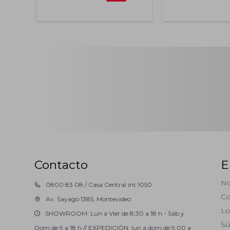
Contacto
E
No
0800 83 08 / Casa Central int 1050
Co
Av. Sayago 1385, Montevideo
Lo
SHOWROOM: Lun a Vier de 8:30 a 18 h - Sáb y
Sú
Dom de 9 a 18 h // EXPEDICIÓN: lun a dom de 9:00 a