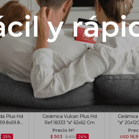
Productos que te pueden interesar
da Plus Hd
Cerámica Vulcan Plus Hd
Cerámica
 59.8x59.8
Ref.18333 "a" 62x62 Cm
"a" 20x1
503
16,9
0
25
$
$
670
24
USD