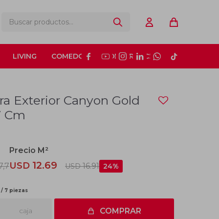
LIVING
COMEDOR
CONSTRUCCIÓN






ra Exterior Canyon Gold
7 Cm
12.69
USD
7,7
16.91
USD
24
/ 7 piezas
caja
COMPRAR