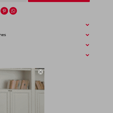


nes
