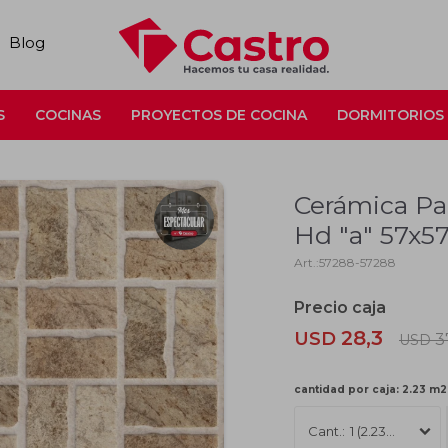
Blog
S
COCINAS
PROYECTOS DE COCINA
DORMITORIOS
Cerámica Pa
Hd "a" 57x5
57288-57288
28,3
USD
3
USD
cantidad por caja: 2.23 m2 
1 (2.23m2)