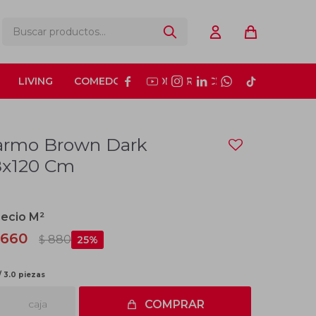
LIVING
COMEDOR
CONSTRUCCIÓN






armo Brown Dark
58x120 Cm
660
880
$
25
/ 3.0 piezas
caja
COMPRAR