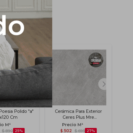
oesia Polido "a"
Cerámica Para Exterior
Cer
x120 Cm
Ceres Plus Mre
Cinz
Rectificado Hd "a" 84x84
Cm
502
$
890
25
$
$
695
27