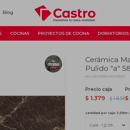
Blog
S
COCINAS
PROYECTOS DE COCINA
DORMITORIOS
Cerámica M
Pulido "a" 
H001520-H001520
1.379
$
$
1.839
$
cantidad por caja: 2,09m² 
1 (2.09m2)