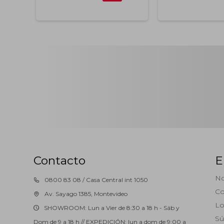
Contacto
E
No
0800 83 08 / Casa Central int 1050
Co
Av. Sayago 1385, Montevideo
Lo
SHOWROOM: Lun a Vier de 8:30 a 18 h - Sáb y
Sú
Dom de 9 a 18 h // EXPEDICIÓN: lun a dom de 9:00 a