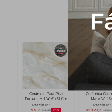
Cerámica Para Piso
Cerámica G.l
Fortuna Hd "a" 61x61 Cm
Mate "a" 45
517
23,2
$
$
690
25
USD
USD