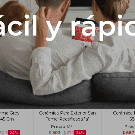
Productos que te pueden interesar
omma Grey
Cerámica Para Exterior San
Cerámica P
x45 Cm
Tome Rectificada "a"
58
68x68 Cm
503
667
30,9
24
$
$
670
24
$