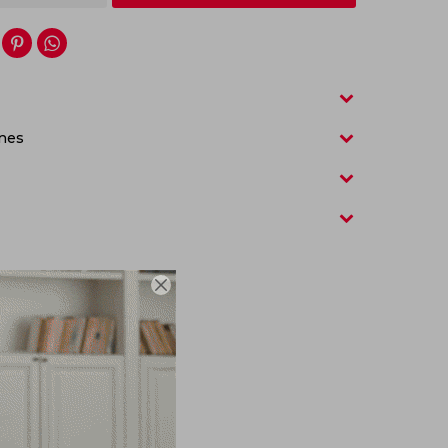


nes
