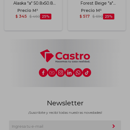
Alaska "a" 50.8x50.8
Forest Beige "a"
Cm
15.4x60 Cm
345
517
$
$
460
25
$
$
690
25






Newsletter
¡Suscribite y recibí todas nuestras novedades!