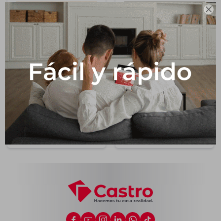

Impermeabilizantes
Techos
Maderas
Cerámica Para Pisos
Cerámica Para Pisos
Imperial Mt "a" 50x50
Cemento Gris "a"
Cm
50x50 Cm
405
405
$
$
540
25
$
$
540
25





