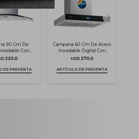
na 90 Cm De
Campana 60 Cm De Acero
Ca
noxidable Con
Inoxidable Digital Con
Di
xtracción De 750
Extracción De 750 M3/h
220,0
270,0
SD
USD
M3/h
O DE PREVENTA
ARTÍCULO DE PREVENTA
AR