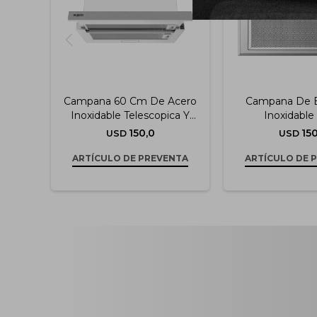
Campana 60 Cm De Acero
Campana De 
Inoxidable Telescopica Y
Inoxidable
Extracción De 750 M3/h
150,0
150
USD
USD
ARTÍCULO DE PREVENTA
ARTÍCULO DE 