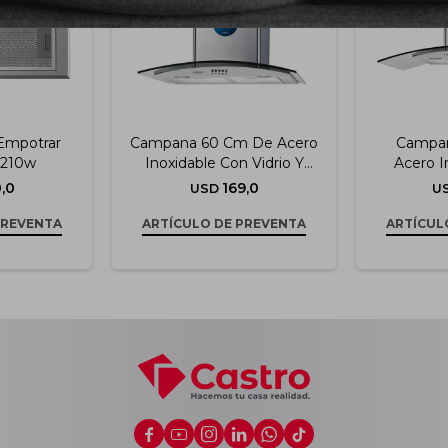
Empotrar
Campana 60 Cm De Acero
Campa
 210w
Inoxidable Con Vidrio Y
Acero I
Extracción De 750 M3/h
Vidrio Y E
,0
169,0
USD
U
PREVENTA
ARTÍCULO DE PREVENTA
ARTÍCUL





