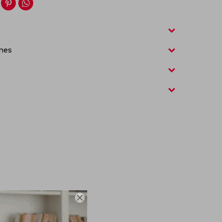


nes
