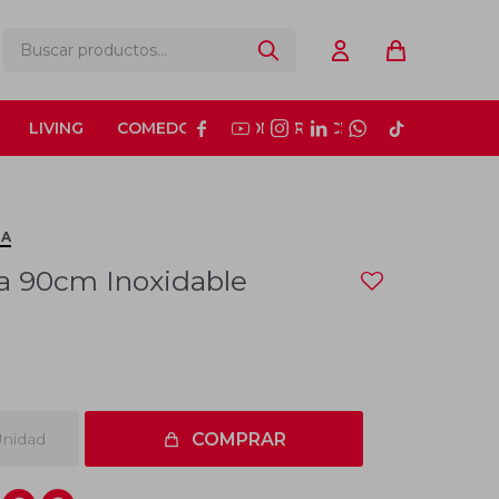
LIVING
COMEDOR
CONSTRUCCIÓN






TA
a 90cm Inoxidable
nidad
COMPRAR