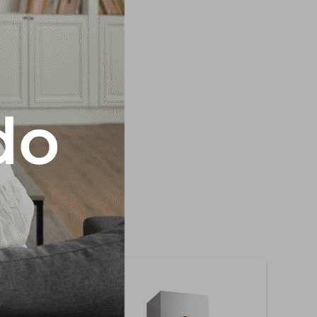
LTE FECHA DE
xtracción: 850m3/h
n año de garantía