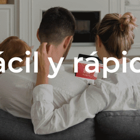
Descripción
ARA RETIRO INMEDIATO *CONFIRMAR STOCK DE PRODUCTO *CONSU
egulable hasta 1.000 mm Potencia de motor: 200 W. Potencia de e
uz: Led 2 x 2 W. Filtros de carbon activado Kit de instalación básico U
 Al: 70 x Pr: 490 x An: 895 mm Origen: China
Productos que te pueden interesar