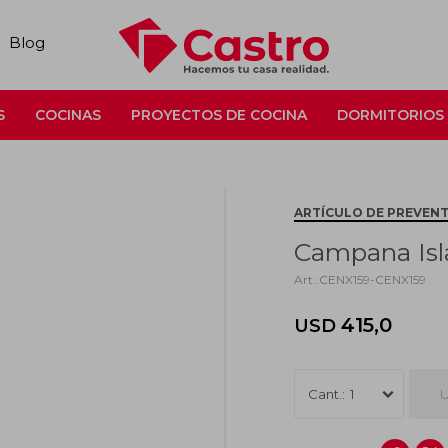
Blog
S
COCINAS
PROYECTOS DE COCINA
DORMITORIOS
ARTÍCULO DE PREVEN
Campana Isl
CENX159-CENX159
415,0
USD
U
1