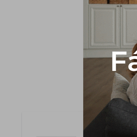
*NO DISPONIBLE P
ENTREGA- Chimenea r
Panel frontal touch L
Medida sin chimenea: