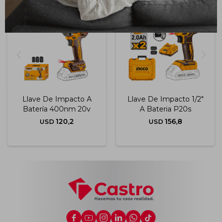
Llave De Impacto A
Llave De Impacto 1/2"
Batería 400nm 20v
A Bateria P20s
120,2
156,8
USD
USD





