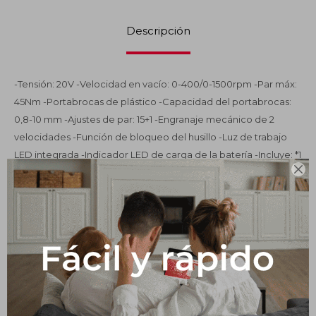
Impermeabilizantes
Descripción
Techos
Maderas
-Tensión: 20V -Velocidad en vacío: 0-400/0-1500rpm -Par máx:
45Nm -Portabrocas de plástico -Capacidad del portabrocas:
0,8-10 mm -Ajustes de par: 15+1 -Engranaje mecánico de 2
velocidades -Función de bloqueo del husillo -Luz de trabajo
LED integrada -Indicador LED de carga de la batería -Incluye: *1

batería de 2,0 Ah (FBLI20011) *1 cargador (FCLI2001) -Voltios de
carga: 220-240V~50/60Hz -1 broca Cr-V de 65 mm
Productos que te pueden interesar