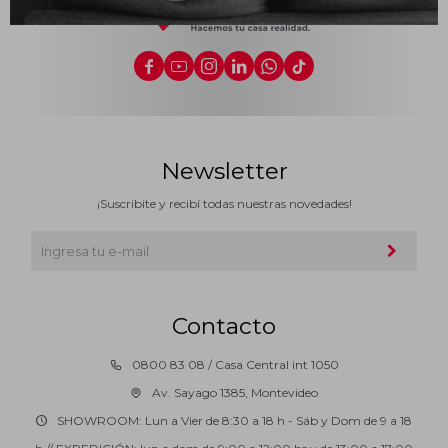
Impermeabilizantes






Techos
Maderas
Newsletter
¡Suscribite y recibí todas nuestras novedades!
Contacto
0800 83 08 / Casa Central int 1050
Av. Sayago 1385, Montevideo
SHOWROOM: Lun a Vier de 8:30 a 18 h - Sáb y Dom de 9 a 18