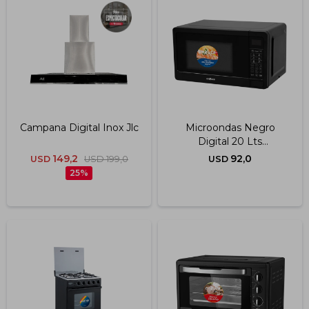
Impermeabilizantes
Techos
Maderas
Campana Digital Inox Jlc
Microondas Negro
Digital 20 Lts
(moenx0320dng)
149,2
92,0
USD
USD
199,0
USD
25