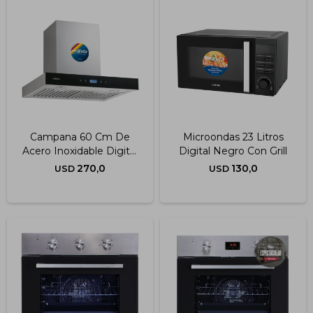
Campana 60 Cm De
Microondas 23 Litros
Acero Inoxidable Digital
Digital Negro Con Grill
Con Extracción De 750
270,0
130,0
USD
USD
M3/h