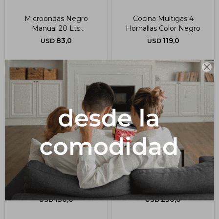
Microondas Negro
Cocina Multigas 4
Manual 20 Lts
Hornallas Color Negro
Moenx0320mng
83,0
119,0
USD
USD

Freidora Sin Aceite
Anafe De Empotrar 4
(sdaenxfsa2222)
Hornallas Negro
130,0
230,0
USD
USD