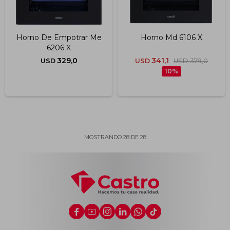
Horno De Empotrar Me
Horno Md 6106 X
6206 X
329,0
341,1
USD
USD
USD
379,0
10
MOSTRANDO
28
DE
28





