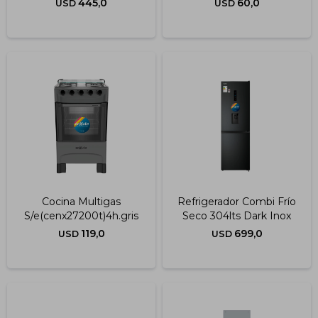
445,0
60,0
USD
USD
Cocina Multigas
Refrigerador Combi Frío
S/e(cenx27200t)4h.gris
Seco 304lts Dark Inox
119,0
699,0
USD
USD