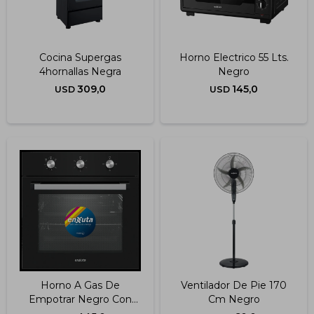
Cocina Supergas
Horno Electrico 55 Lts.
4hornallas Negra
Negro
309,0
145,0
USD
USD
Horno A Gas De
Ventilador De Pie 170
Empotrar Negro Con
Cm Negro
Convección