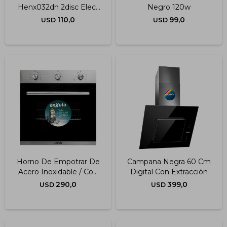
Henx032dn 2disc Elect
Negro 120w
Ng
110,0
99,0
USD
USD
Horno De Empotrar De
Campana Negra 60 Cm
Acero Inoxidable / Con
Digital Con Extracción
Convección
290,0
399,0
USD
USD