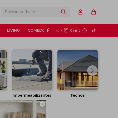
LIVING
COMEDOR
CONSTRUCCIÓN






Impermeabilizantes
Techos
Ab
