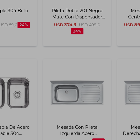
ple 304 Brillo
Pileta Doble 201 Negro
Mes
Mate Con Dispensador
Centr
De Jabon
Inoxida
374,3
89
USD
59,0
24
USD
USD
499,0
USD
24
edia De Acero
Mesada Con Pileta
Mes
dable 304
Izquierda Acero
Derecha
n Brillo 69x40
Inoxidable 201 120x55 Cm
20