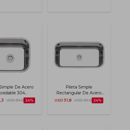
 Simple De Acero
Pileta Simple
oxidable 304
Rectangular De Acero
ación Semi Brilllo
Inoxidable 304
,3
51,8
USD
59,0
24
USD
USD
69,0
24
 Cm Tramontina
Terminación Brillo 56x34
Cm Tramontina