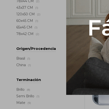
78x44 CM
(2)
43x37 CM
(1)
120x50 CM
(2)
60x45 CM
(1)
65x45 CM
(1)
Pileta 
78x42 CM
(2)
Inoxidabl
89,3
USD
Origen/Procedencia
Brasil
(1)
China
(1)
Terminación
Brillo
(8)
Semi Brillo
(1)
Mate
(9)