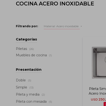
COCINA ACERO INOXIDABLE
Filtrando por:
Material:
Acero inoxidable
Categorías
Piletas
(26)
Muebles de cocina
(1)
Presentación
Doble
(5)
Simple
(13)
Pileta Si
Acero Ino
Pileta y media
(2)
Cm Tr
250,
USD
Pileta con mesada
(5)