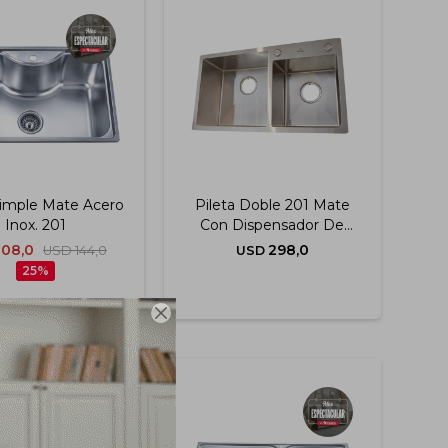
Simple Mate Acero
Pileta Doble 201 Mate
Inox. 201
Con Dispensador De
Jabon
108,0
298,0
USD
144,0
USD
25
