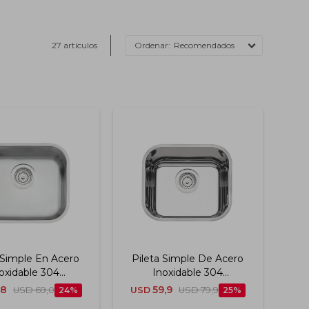
27 artículos
Recomendados
 Simple En Acero
Pileta Simple De Acero
oxidable 304
Inoxidable 304
ación Mate 40x34
Terminación Alto Brillo
,8
59,9
USD
69,0
24
USD
USD
79,9
25
 Tramontina
40x34 Cm Tramontina