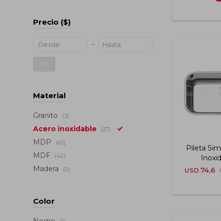
Precio
($)
OK
Material
Granito
(3)
Acero inoxidable
(27)
MDP
(63)
Pileta Si
MDF
(42)
Inoxi
Terminació
Madera
74,6
(2)
USD
56x34 Cm
Color
Negro