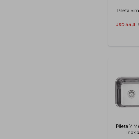
Pileta Sim
44,3
USD
Pileta Y M
Inoxi
Terminació