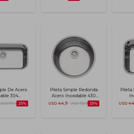
mple De Acero
Pileta Simple Redonda
Pileta
dable 304
Acero Inoxidable 430
In
n Alto Brillo
38x14 Cm Tramontina
Termin
44,9
44
USD
99,5
25
USD
USD
59,9
25
USD
 Tramontina
40x34