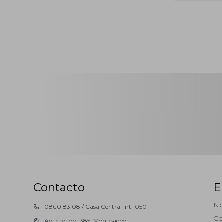
Contacto
E
No
0800 83 08 / Casa Central int 1050
Co
Av. Sayago 1385, Montevideo