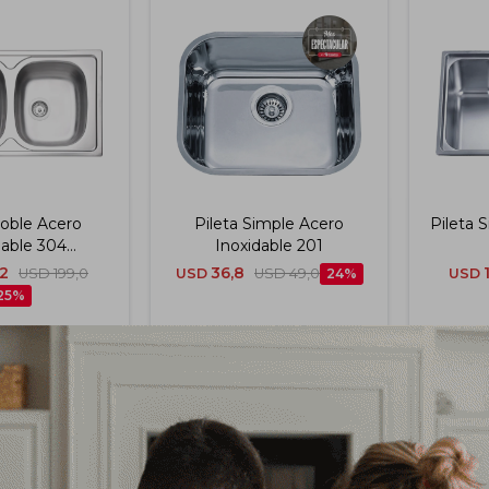
Doble Acero
Pileta Simple Acero
Pileta 
dable 304
Inoxidable 201
ón Mate 86x50
,2
36,8
USD
199,0
USD
USD
49,0
24
USD
amontina
25