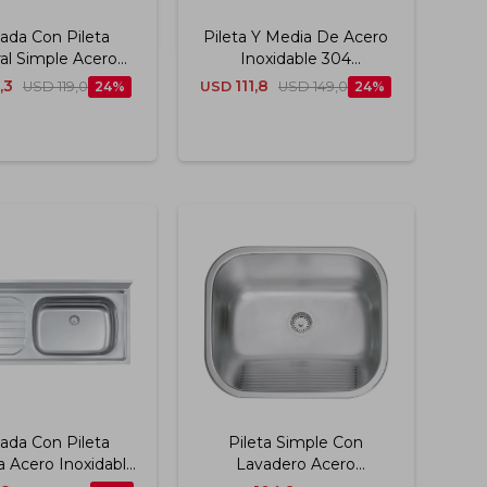
ada Con Pileta
Pileta Y Media De Acero
al Simple Acero
Inoxidable 304
ble 201 120x55 Cm
Terminación Mate
,3
111,8
USD
119,0
24
USD
USD
149,0
24
Tramontina
Tramontina
ada Con Pileta
Pileta Simple Con
 Acero Inoxidable
Lavadero Acero
1 Tramontina
Inoxidable 304 Mate