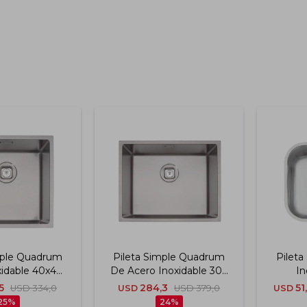
mple Quadrum
Pileta Simple Quadrum
Pileta
xidable 40x40
De Acero Inoxidable 304
In
amontina
50x40 Cm Tramontina
Termin
5
284,3
51
USD
334,0
USD
USD
379,0
USD
Cm
25
24