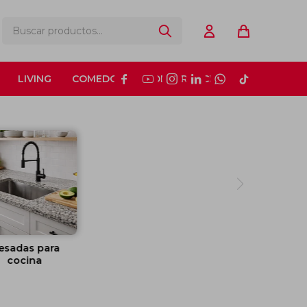
LIVING
COMEDOR
CONSTRUCCIÓN






esadas para
cocina