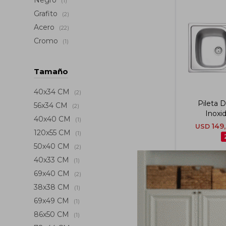
(1)
Grafito
(2)
Acero
(22)
Cromo
(1)
Tamaño
40x34 CM
(2)
Pileta 
56x34 CM
(2)
Inoxi
40x40 CM
(1)
Terminaci
149
USD
120x55 CM
Cm Tr
(1)
50x40 CM
(2)
40x33 CM
(1)
69x40 CM
(2)
38x38 CM
(1)
69x49 CM
(1)
86x50 CM
(1)