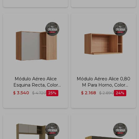
Módulo Aéreo Alice
Módulo Aéreo Alice 0,80
Esquina Recta, Color
M Para Horno, Color
Arenas
Freijó
3.540
2.168
$
$
4.720
25
$
$
2.890
24