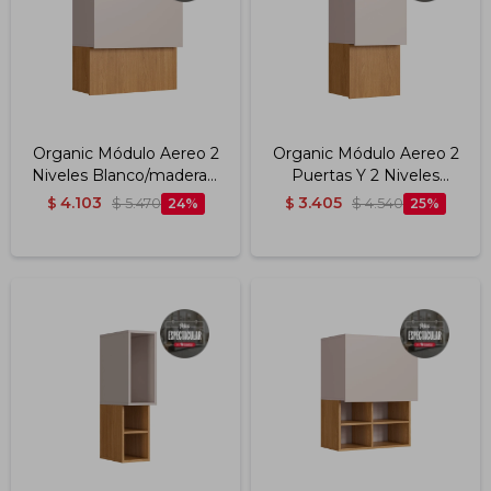
Impermeabilizantes
Techos
Maderas
Organic Módulo Aereo 2
Organic Módulo Aereo 2
Niveles Blanco/madera 2
Puertas Y 2 Niveles
Puertas 0.80m Color
Blanco/madera 0.40 Mts
4.103
3.405
$
$
5.470
24
$
$
4.540
25
Nature/sand
Color Nature/sand