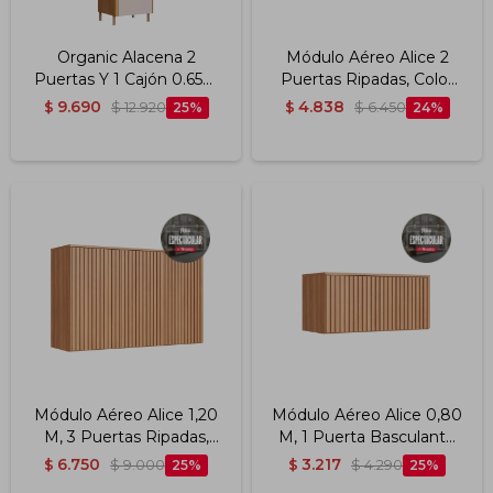
Organic Alacena 2
Módulo Aéreo Alice 2
Puertas Y 1 Cajón 0.65m
Puertas Ripadas, Color
Color Nature/sand
Freijó 0,80 M
9.690
4.838
$
$
12.920
25
$
$
6.450
24
Módulo Aéreo Alice 1,20
Módulo Aéreo Alice 0,80
M, 3 Puertas Ripadas,
M, 1 Puerta Basculante
Color Freijó
Ripada, Color Freijó
6.750
3.217
$
$
9.000
25
$
$
4.290
25