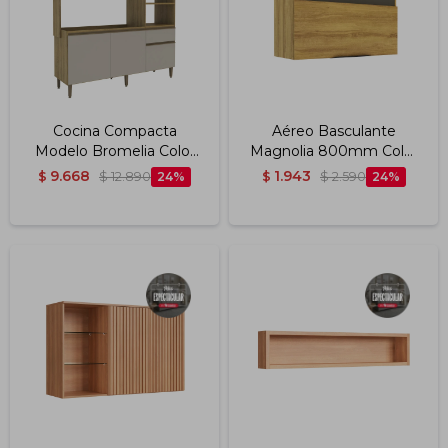
Cocina Compacta
Aéreo Basculante
Modelo Bromelia Color
Magnolia 800mm Color
Miel /arenas
Miel/grafito
9.668
1.943
$
$
12.890
24
$
$
2.590
24