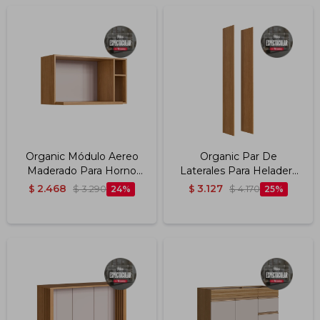
Organic Módulo Aereo
Organic Par De
Maderado Para Horno
Laterales Para Heladera
0.80m Color Nature
2.30m Color Nature
2.468
3.127
$
$
3.290
24
$
$
4.170
25