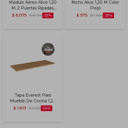
Módulo Aéreo Alice 1,20
Nicho Alice 1,20 M Color
M, 2 Puertas Ripadas,
Freijó
Color Freijó
6.075
975
$
$
8.100
25
$
$
1.300
25
Tapa Everest Para
Mueble De Cocina 1,20
M, 25 Mm Color:
1.613
$
$
2.150
24
Carvalho