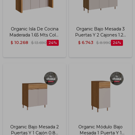
Organic Isla De Cocina
Organic Bajo Mesada 3
Maderada 1.65 Mts Color
Puertas Y 2 Cajones 1.20
Nature/sand
Mts Color Nature/sand
10.268
6.743
$
$
13.690
24
$
$
8.990
24
Organic Bajo Mesada 2
Organic Módulo Bajo
Puertas Y 1 Cajón 0.80
Mesada 1 Puerta Y 1