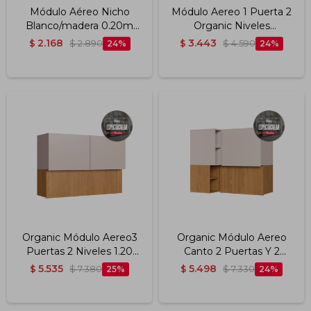
Módulo Aéreo Nicho
Módulo Aereo 1 Puerta 2
Blanco/madera 0.20m
Organic Niveles
Color Nature/sand
Blanco/madera 0.60m
2.168
3.443
$
$
2.890
24
$
$
4.590
24
Color Nature/sand
Organic Módulo Aereo3
Organic Módulo Aereo
Puertas 2 Niveles 1.20
Canto 2 Puertas Y 2
Mts Color
Niveles Blanco/madera
5.535
5.498
$
$
7.380
25
$
$
7.330
24
Blanco/madera
0.93m Color
Nature/sand