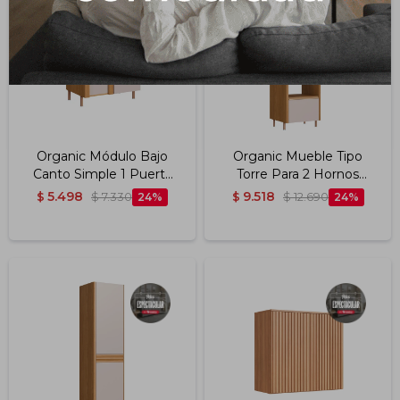
Organic Módulo Bajo
Organic Mueble Tipo
Canto Simple 1 Puerta
Torre Para 2 Hornos
Color Nature/sand
0.68m Color
5.498
9.518
$
$
7.330
24
$
$
12.690
24
Nature/sand