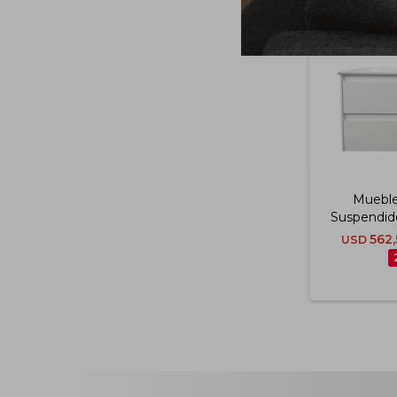
Muebl
Suspendid
60 Cm 
562,
USD
M