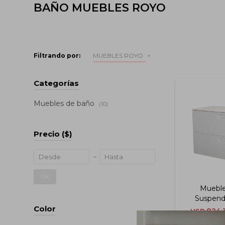
BAÑO MUEBLES ROYO
Filtrando por:
MUEBLES ROYO
Categorías
Muebles de baño
(10)
Precio
($)
OK
Muebl
Suspend
Econic 8
Color
824,
USD
Mate Co