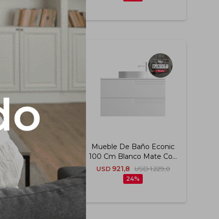
 De Baño Econic
Mueble De Baño Econic
 Azul Vapor Con
100 Cm Blanco Mate Con
Encimera
Encimera
24,3
921,8
USD
1.099,0
USD
USD
1.229,0
24
24