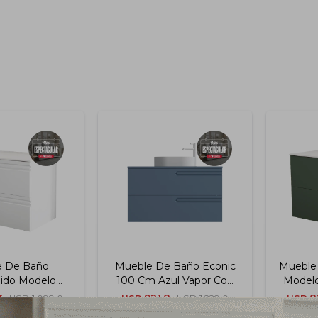
e De Baño
Mueble De Baño Econic
Mueble
ido Modelo
100 Cm Azul Vapor Con
Modelo
0 Cm Blanco
Encimera
Ver
3
921,8
8
USD
1.099,0
USD
USD
1.229,0
USD
n Encimera
24
24