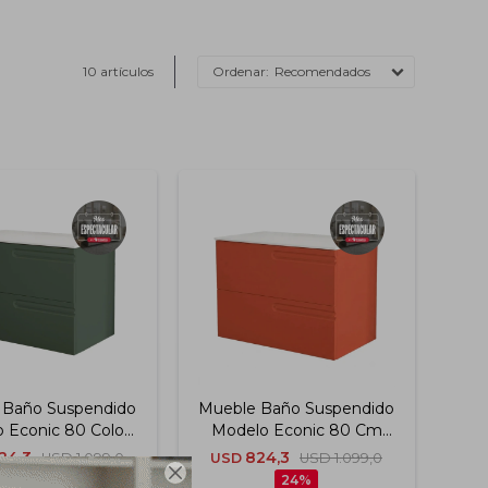
10 artículos
Recomendados
 Baño Suspendido
Mueble Baño Suspendido
 Econic 80 Color
Modelo Econic 80 Cm
de C/encimera
Color Naranja C/encimera
24,3
824,3
USD
1.099,0
USD
USD
1.099,0

24
24