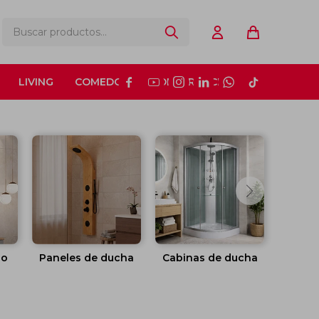
LIVING
COMEDOR
CONSTRUCCIÓN






ño
Paneles de ducha
Cabinas de ducha
Hid