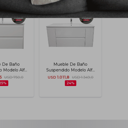
e De Baño
Mueble De Baño
o Modelo Alfa
Suspendido Modelo Alfa
Blanco Con
120 Cm Blanco Con
5
1.011,8
USD
750,0
USD
USD
1.349,0
esada
Mesada
25
24