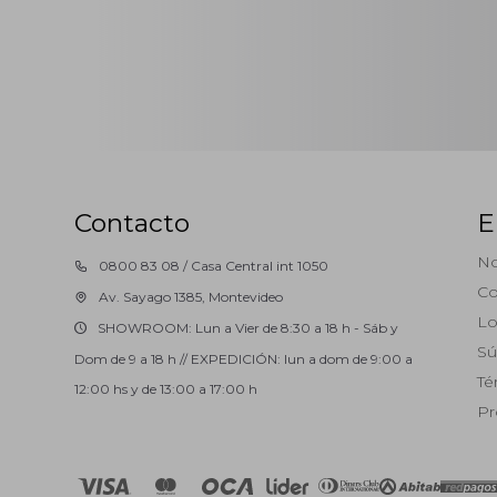
Contacto
E
No
0800 83 08 / Casa Central int 1050
Co
Av. Sayago 1385, Montevideo
Lo
SHOWROOM: Lun a Vier de 8:30 a 18 h - Sáb y
Sú
Dom de 9 a 18 h // EXPEDICIÓN: lun a dom de 9:00 a
Té
12:00 hs y de 13:00 a 17:00 h
Pr