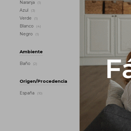
Naranja
(1)
Azul
(3)
Verde
(1)
Blanco
(4)
Negro
(1)
Ambiente
Baño
(2)
Origen/Procedencia
Mueble De
España
120 Cm Ne
(10)
En
1.387,
USD