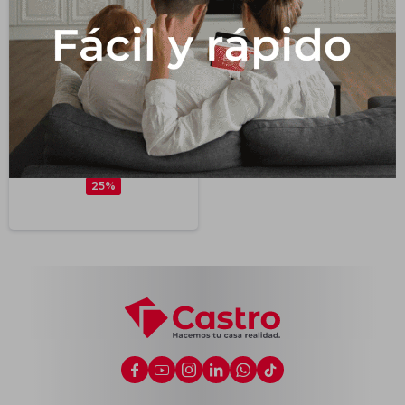
Impermeabilizantes
Techos
Maderas
Inodoro Para Mochila
Modelo Quena Hueso
107,9
USD
USD
143,9
25





